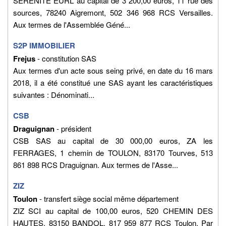
SERENITE EURL au capital de 3 200,00 euros, 11 rue des
sources, 78240 Aigremont, 502 346 968 RCS Versailles.
Aux termes de l'Assemblée Géné...
S2P IMMOBILIER
Frejus
- constitution SAS
Aux termes d'un acte sous seing privé, en date du 16 mars
2018, il a été constitué une SAS ayant les caractéristiques
suivantes : Dénominati...
CSB
Draguignan
- président
CSB SAS au capital de 30 000,00 euros, ZA les
FERRAGES, 1 chemin de TOULON, 83170 Tourves, 513
861 898 RCS Draguignan. Aux termes de l'Asse...
ZIZ
Toulon
- transfert siège social même département
ZIZ SCI au capital de 100,00 euros, 520 CHEMIN DES
HAUTES, 83150 BANDOL, 817 959 877 RCS Toulon. Par