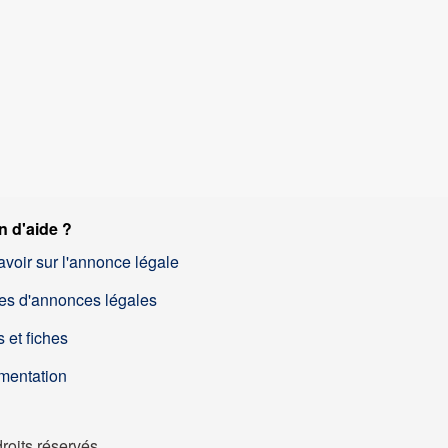
n d'aide ?
avoir sur l'annonce légale
es d'annonces légales
 et fiches
mentation
oits réservés.