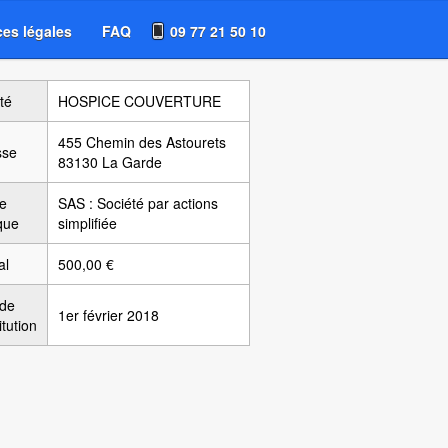
es légales
FAQ
09 77 21 50 10
té
HOSPICE COUVERTURE
455 Chemin des Astourets
sse
83130 La Garde
e
SAS : Société par actions
ique
simplifiée
al
500,00 €
 de
1er février 2018
itution