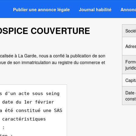
Publier une annonce légale
Journal habilité
Annonc
HOSPICE COUVERTURE
Socié
Adre
ocalisée à La Garde, nous a confié la publication de son
Form
vue de son immatriculation au registre du commerce et
jurid
Capit
Date
s d'un acte sous seing
const
 date du 1er février
a été constitué une SAS
 caractéristiques
 :