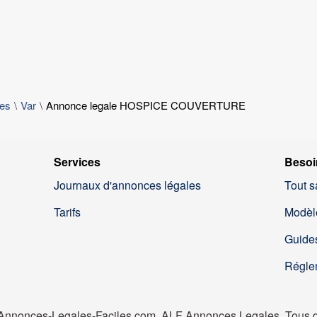
les
Var
Annonce legale HOSPICE COUVERTURE
Services
Besoi
Journaux d'annonces légales
Tout s
Tarifs
Modèl
Guides
Régle
nnonces-Legales-Faciles.com, ALF Annonces Legales. Tous dr