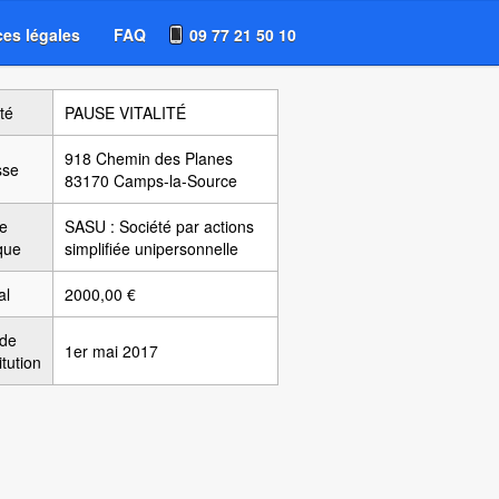
es légales
FAQ
09 77 21 50 10
té
PAUSE VITALITÉ
918 Chemin des Planes
sse
83170 Camps-la-Source
e
SASU : Société par actions
ique
simplifiée unipersonnelle
al
2000,00 €
 de
1er mai 2017
itution