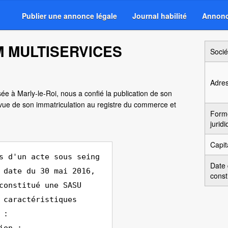
Publier une annonce légale
Journal habilité
Annonc
SM MULTISERVICES
Socié
Adre
isée à Marly-le-Roi, nous a confié la publication de son
vue de son immatriculation au registre du commerce et
Form
jurid
Capit
s d'un acte sous seing
Date
 date du 30 mai 2016,
const
constitué une SASU
 caractéristiques
 :