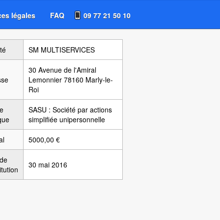
es légales
FAQ
09 77 21 50 10
té
SM MULTISERVICES
30 Avenue de l'Amiral
sse
Lemonnier 78160 Marly-le-
Roi
e
SASU : Société par actions
ique
simplifiée unipersonnelle
al
5000,00 €
 de
30 mai 2016
itution