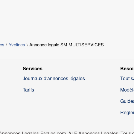
les
Yvelines
Annonce legale SM MULTISERVICES
Services
Besoi
Journaux d'annonces légales
Tout s
Tarifs
Modèl
Guides
Régle
nnonces-Legales-Faciles.com, ALF Annonces Legales. Tous dr