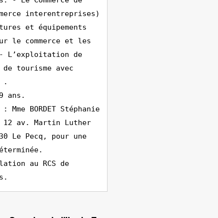
s. - Le Commerce de
merce interentreprises)
tures et équipements
ur le commerce et les
- L’exploitation de
 de tourisme avec
 .
9 ans.
 : Mme BORDET Stéphanie
 12 av. Martin Luther
30 Le Pecq, pour une
éterminée.
lation au RCS de
s.