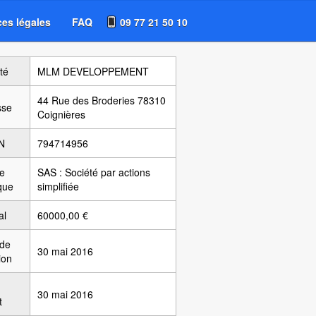
es légales
FAQ
09 77 21 50 10
té
MLM DEVELOPPEMENT
44 Rue des Broderies 78310
sse
Coignières
N
794714956
e
SAS : Société par actions
ique
simplifiée
al
60000,00 €
 de
30 mai 2016
ion
30 mai 2016
t