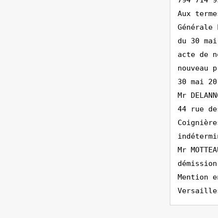
794 714 9
Aux terme
Générale 
du 30 mai
acte de n
nouveau p
30 mai 20
Mr DELANN
44 rue de
Coignière
indétermi
Mr MOTTEA
démission
Mention e
Versaille