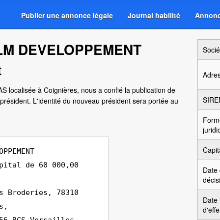
Publier une annonce légale
Journal habilité
Annonc
 MLM DEVELOPPEMENT
Socié
t
Adre
AS localisée à Coignières, nous a confié la publication de
SIRE
ésident. L'identité du nouveau président sera portée au
Form
jurid
Capit
OPPEMENT
pital de 60 000,00
Date
décis
s Broderies, 78310
Date
s,
d'effe