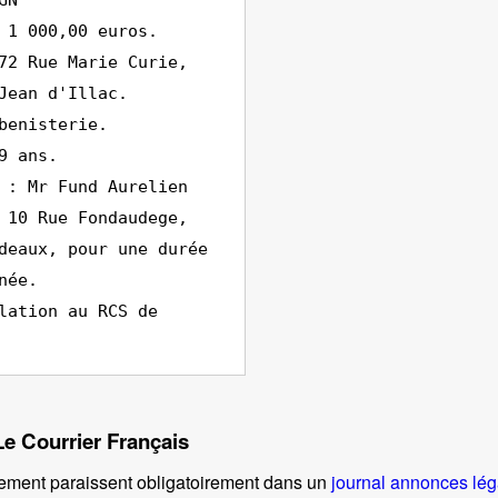
GN
 1 000,00 euros.
72 Rue Marie Curie,
Jean d'Illac.
benisterie.
9 ans.
 : Mr Fund Aurelien
 10 Rue Fondaudege,
deaux, pour une durée
née.
lation au RCS de
Le Courrier Français
ement paraissent obligatoirement dans un
journal annonces lég