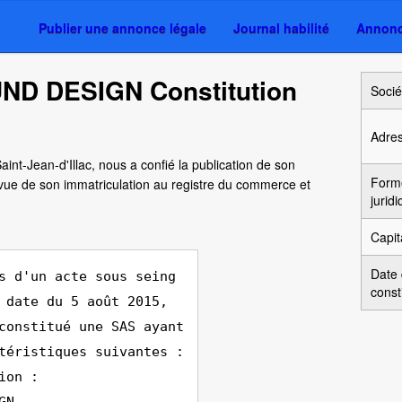
Publier une annonce légale
Journal habilité
Annonc
UND DESIGN Constitution
Socié
Adre
Saint-Jean-d'Illac, nous a confié la publication de son
Form
vue de son immatriculation au registre du commerce et
jurid
Capit
Date
s d'un acte sous seing
const
 date du 5 août 2015,
constitué une SAS ayant
téristiques suivantes :
ion :