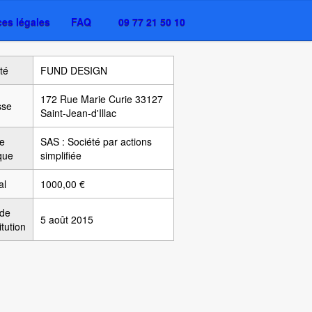
es légales
FAQ
09 77 21 50 10
té
FUND DESIGN
172 Rue Marie Curie 33127
sse
Saint-Jean-d'Illac
e
SAS : Société par actions
ique
simplifiée
al
1000,00 €
 de
5 août 2015
itution