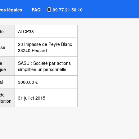
es légales
FAQ
09 77 21 50 10
té
ATCP33
23 Impasse de Peyre Blanc
sse
33240 Peujard
e
SASU : Société par actions
ique
simplifiée unipersonnelle
al
3000,00 €
 de
31 juillet 2015
itution