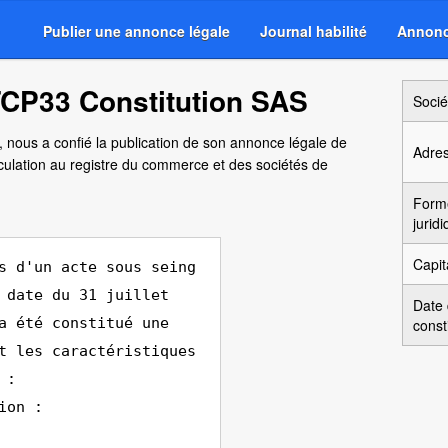
Publier une annonce légale
Journal habilité
Annonc
CP33 Constitution SAS
Socié
d, nous a confié la publication de son annonce légale de
Adre
culation au registre du commerce et des sociétés de
Form
jurid
Capit
s d'un acte sous seing
 date du 31 juillet
Date
a été constitué une
const
t les caractéristiques
 :
ion :