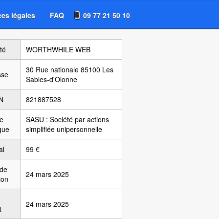
es légales
FAQ
09 77 21 50 10
té
WORTHWHILE WEB
30 Rue nationale 85100 Les
sse
Sables-d'Olonne
N
821887528
e
SASU : Société par actions
ique
simplifiée unipersonnelle
al
99 €
 de
24 mars 2025
ion
24 mars 2025
t