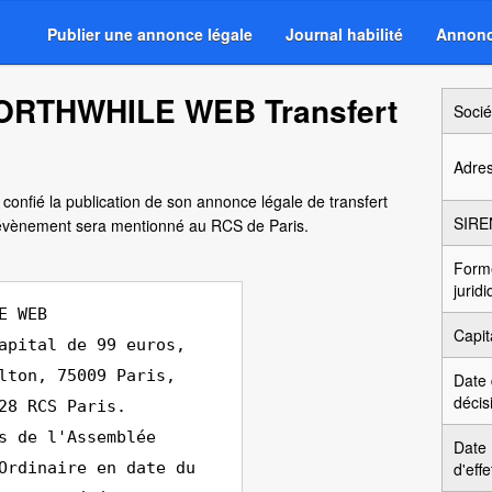
Publier une annonce légale
Journal habilité
Annonc
WORTHWHILE WEB Transfert
Socié
Adre
confié la publication de son annonce légale de transfert
SIRE
 évènement sera mentionné au RCS de Paris.
Form
jurid
E WEB
Capit
apital de 99 euros,
lton, 75009 Paris,
Date
décis
28 RCS Paris.
s de l'Assemblée
Date
Ordinaire en date du
d'effe