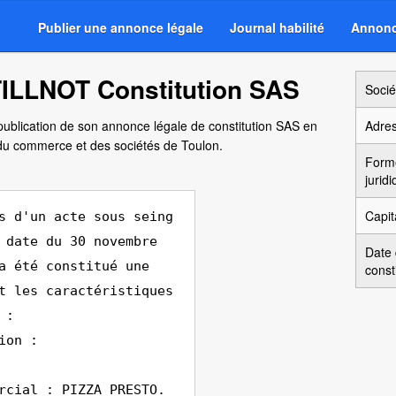
Publier une annonce légale
Journal habilité
Annonc
ILLNOT Constitution SAS
Socié
publication de son annonce légale de constitution SAS en
Adre
 du commerce et des sociétés de Toulon.
Form
jurid
Capit
s d'un acte sous seing
 date du 30 novembre
Date
a été constitué une
const
t les caractéristiques
 :
ion :
rcial : PIZZA PRESTO.