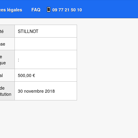
es légales
FAQ
09 77 21 50 10
té
STILLNOT
sse
e
:
ique
al
500,00 €
 de
30 novembre 2018
itution