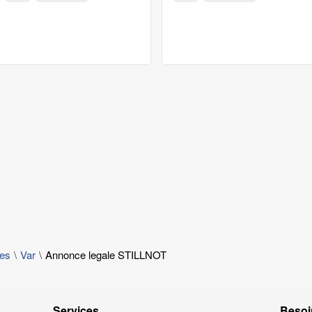
les
Var
Annonce legale STILLNOT
Services
Besoi