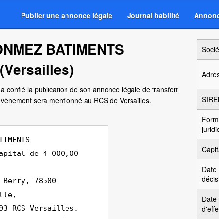
Publier une annonce légale
Journal habilité
Annonc
SONMEZ BATIMENTS
Socié
(Versailles)
Adre
a confié la publication de son annonce légale de transfert
SIRE
 évènement sera mentionné au RCS de Versailles.
Form
jurid
TIMENTS
Capit
apital de 4 000,00
Date
décis
 Berry, 78500
lle,
Date
03 RCS Versailles.
d'effe