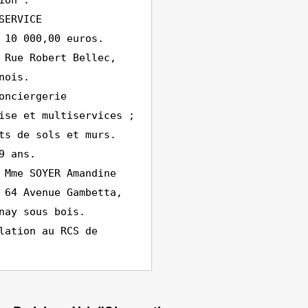
ion :
SERVICE
 10 000,00 euros.
 Rue Robert Bellec,
nois.
onciergerie
ise et multiservices ;
ts de sols et murs.
9 ans.
 Mme SOYER Amandine
 64 Avenue Gambetta,
nay sous bois.
lation au RCS de