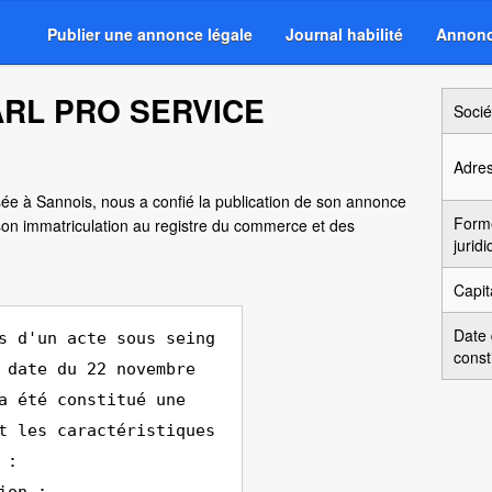
Publier une annonce légale
Journal habilité
Annonc
SARL PRO SERVICE
Socié
Adre
isée à Sannois, nous a confié la publication de son annonce
Form
son immatriculation au registre du commerce et des
jurid
Capit
Date
s d'un acte sous seing
const
 date du 22 novembre
a été constitué une
t les caractéristiques
 :