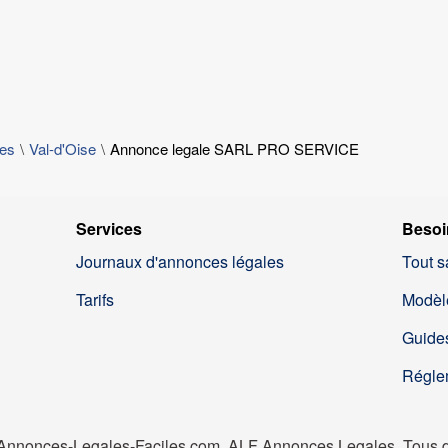
les
Val-d'Oise
Annonce legale SARL PRO SERVICE
Services
Besoi
Journaux d'annonces légales
Tout s
Tarifs
Modèl
Guides
Régle
nnonces-Legales-Faciles.com, ALF Annonces Legales. Tous dr