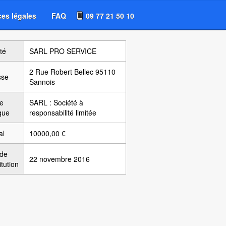
es légales
FAQ
09 77 21 50 10
té
SARL PRO SERVICE
2 Rue Robert Bellec 95110
sse
Sannois
e
SARL : Société à
ique
responsabilité limitée
al
10000,00 €
 de
22 novembre 2016
itution