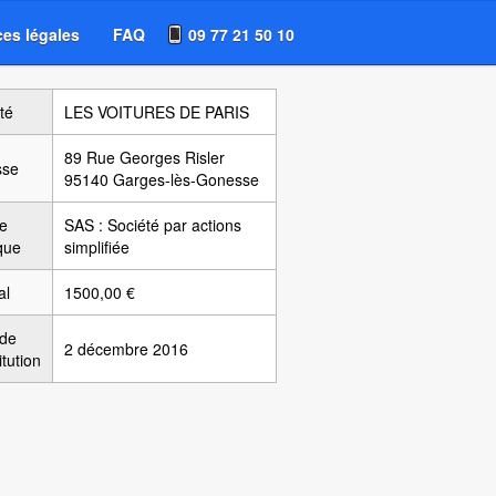
es légales
FAQ
09 77 21 50 10
té
LES VOITURES DE PARIS
89 Rue Georges Risler
sse
95140 Garges-lès-Gonesse
e
SAS : Société par actions
ique
simplifiée
al
1500,00 €
 de
2 décembre 2016
itution