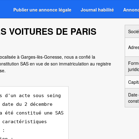
Publier une annonce légale
Journal habilité
Annonc
ES VOITURES DE PARIS
Socié
Adre
 localisée à Garges-lès-Gonesse, nous a confié la
Form
nstitution SAS en vue de son immatriculation au registre
jurid
se.
Capit
Date
s d'un acte sous seing
const
 date du 2 décembre
a été constitué une SAS
 caractéristiques
 :