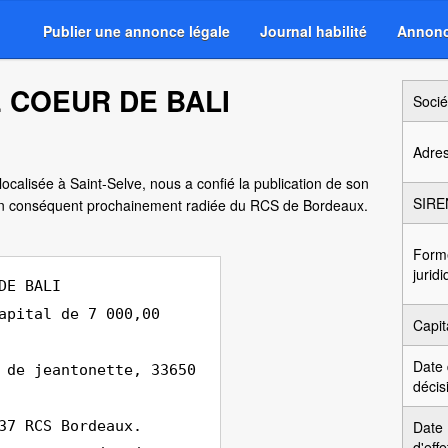
Publier une annonce légale
Journal habilité
Annonc
E COEUR DE BALI
Socié
Adre
localisée à Saint-Selve, nous a confié la publication de son
SIRE
 en conséquent prochainement radiée du RCS de Bordeaux.
Form
jurid
DE BALI
apital de 7 000,00
Capit
Date
 de jeantonette, 33650
décis
37 RCS Bordeaux.
Date
d'effe