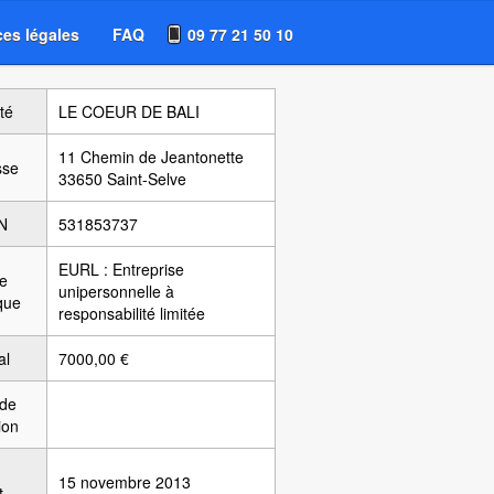
es légales
FAQ
09 77 21 50 10
té
LE COEUR DE BALI
11 Chemin de Jeantonette
sse
33650 Saint-Selve
N
531853737
EURL : Entreprise
e
unipersonnelle à
ique
responsabilité limitée
al
7000,00 €
 de
ion
15 novembre 2013
t