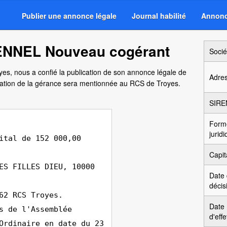
Publier une annonce légale
Journal habilité
Annonc
ENNEL Nouveau cogérant
Socié
oyes, nous a confié la publication de son annonce légale de
Adre
ation de la gérance sera mentionnée au RCS de Troyes.
SIRE
Form
jurid
ital de 152 000,00
Capit
ES FILLES DIEU, 10000
Date
décis
62 RCS Troyes.
Date
s de l'Assemblée
d'effe
Ordinaire en date du 23