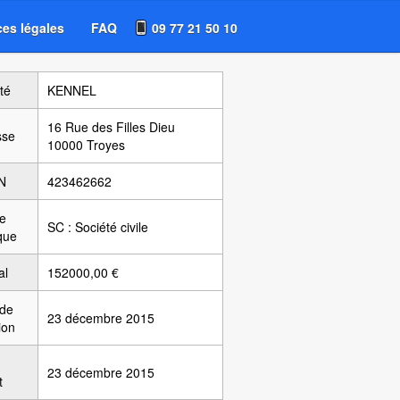
es légales
FAQ
09 77 21 50 10
té
KENNEL
16 Rue des Filles Dieu
sse
10000 Troyes
N
423462662
e
SC : Société civile
ique
al
152000,00 €
 de
23 décembre 2015
ion
23 décembre 2015
t