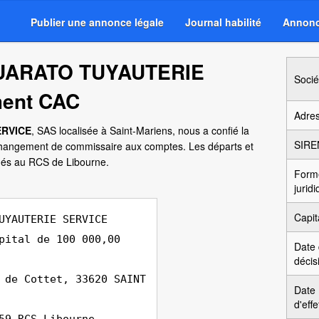
Publier une annonce légale
Journal habilité
Annonc
GUARATO TUYAUTERIE
Socié
ent CAC
Adre
ERVICE
, SAS localisée à Saint-Mariens, nous a confié la
SIRE
changement de commissaire aux comptes. Les départs et
és au RCS de Libourne.
Form
jurid
Capit
UYAUTERIE SERVICE
pital de 100 000,00
Date
décis
 de Cottet, 33620 SAINT
Date
d'effe