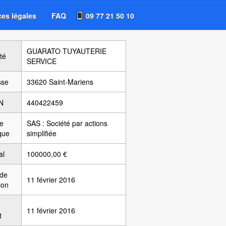
es légales
FAQ
09 77 21 50 10
GUARATO TUYAUTERIE
té
SERVICE
sse
33620 Saint-Mariens
N
440422459
e
SAS : Société par actions
ique
simplifiée
al
100000,00 €
 de
11 février 2016
ion
11 février 2016
t