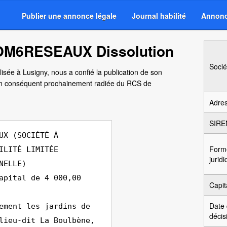
Publier une annonce légale
Journal habilité
Annonc
OM6RESEAUX Dissolution
Socié
lisée à Lusigny, nous a confié la publication de son
 en conséquent prochainement radiée du RCS de
Adre
SIRE
UX (SOCIÉTÉ À
Form
ILITÉ LIMITÉE
jurid
NELLE)
apital de 4 000,00
Capit
Date
ement les jardins de
décis
lieu-dit La Boulbène,