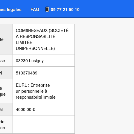
es légales
FAQ
09 77 21 50 10
COM6RESEAUX (SOCIÉTÉ
À RESPONSABILITÉ
té
LIMITÉE
UNIPERSONNELLE)
sse
03230 Lusigny
N
510370489
EURL : Entreprise
e
unipersonnelle à
ique
responsabilité limitée
al
4000,00 €
 de
ion