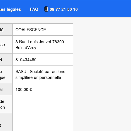
es légales
FAQ
09 77 21 50 10
té
COALESCENCE
8 Rue Louis Jouvet 78390
sse
Bois-d'Arcy
N
810434480
e
SASU : Société par actions
ique
simplifiée unipersonnelle
al
100,00 €
 de
ion
t