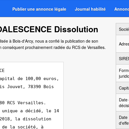
Publier une annonce légale
Journal habilité
Annonc
OALESCENCE Dissolution
Socié
isée à Bois-d'Arcy, nous a confié la publication de son
Adre
en conséquent prochainement radiée du RCS de Versailles.
SIRE
Form
CE
jurid
apital de 100,00 euros,
is Jouvet, 78390 Bois
Capit
Date
80 RCS Versailles.
décis
 unique a décidé, le 14
Date
2018, la dissolution
d'effe
 de la société, à