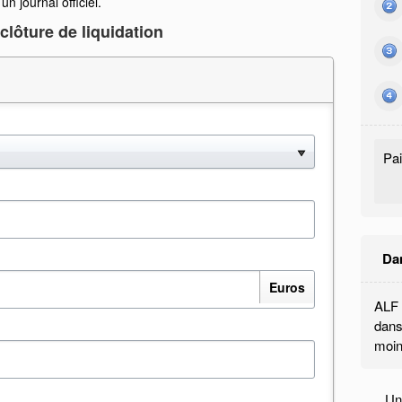
n journal officiel.
clôture de liquidation
Pa
Da
Euros
ALF 
dans
moin
Une