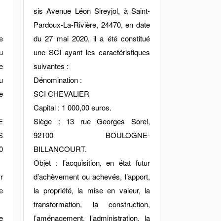
sis Avenue Léon Sireyjol, à Saint-
Pardoux-La-Rivière, 24470, en date
e
du 27 mai 2020, il a été constitué
u
une SCI ayant les caractéristiques
e
suivantes :
u
Dénomination :
e
SCI CHEVALIER
Capital : 1 000,00 euros.
E
Siège : 13 rue Georges Sorel,
S
92100 BOULOGNE-
0
BILLANCOURT.
Objet : l’acquisition, en état futur
r
d’achèvement ou achevés, l’apport,
e
la propriété, la mise en valeur, la
transformation, la construction,
e
l’aménagement, l’administration, la