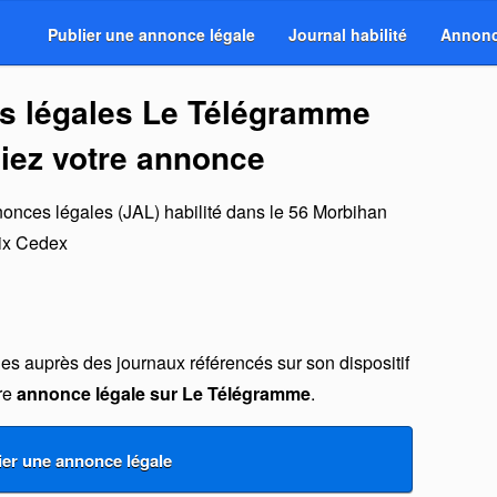
Publier une annonce légale
Journal habilité
Annonc
s légales Le Télégramme
liez votre annonce
nonces légales (JAL) habilité dans le 56 Morbihan
ix Cedex
s auprès des journaux référencés sur son dispositif
tre
annonce légale sur Le Télégramme
.