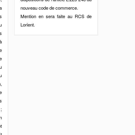
a
nouveau code de commerce.
s
Mention en sera faite au RCS de
u
Lorient.
s
à
e
e
u
u
,
e
s
;
n
t
t