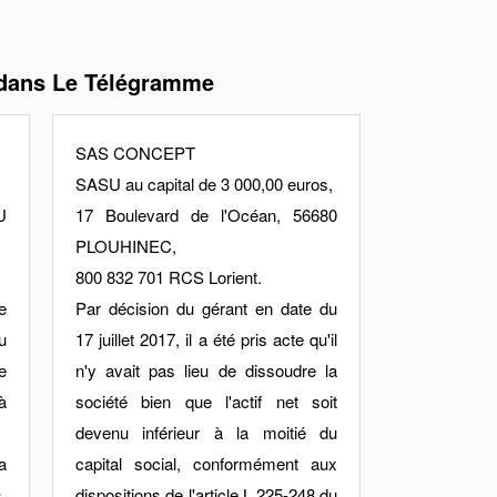
 dans Le Télégramme
SAS CONCEPT
SASU au capital de 3 000,00 euros,
U
17 Boulevard de l'Océan, 56680
PLOUHINEC,
800 832 701 RCS Lorient.
e
Par décision du gérant en date du
u
17 juillet 2017, il a été pris acte qu'il
e
n'y avait pas lieu de dissoudre la
à
société bien que l'actif net soit
devenu inférieur à la moitié du
a
capital social, conformément aux
,
dispositions de l'article L.225-248 du