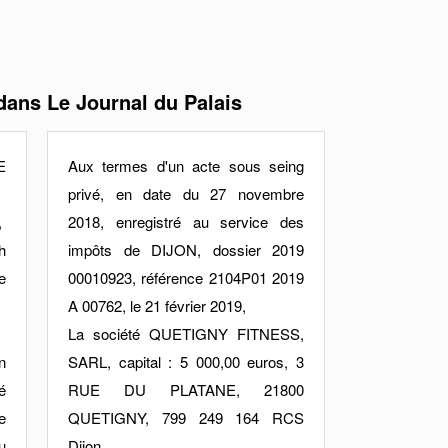
dans Le Journal du Palais
E
Aux termes d'un acte sous seing
privé, en date du 27 novembre
,
2018, enregistré au service des
h
impôts de DIJON, dossier 2019
e
00010923, référence 2104P01 2019
A 00762, le 21 février 2019,
La société QUETIGNY FITNESS,
n
SARL, capital : 5 000,00 euros, 3
é
RUE DU PLATANE, 21800
e
QUETIGNY, 799 249 164 RCS
u
Dijon,