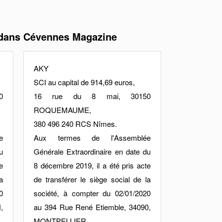
 dans Cévennes Magazine
AKY
SCI au capital de 914,69 euros,
0
16 rue du 8 mai, 30150
ROQUEMAUME,
380 496 240 RCS Nîmes.
e
Aux termes de l'Assemblée
u
Générale Extraordinaire en date du
e
8 décembre 2019, il a été pris acte
a
de transférer le siège social de la
0
société, à compter du 02/01/2020
,
au 394 Rue René Etiemble, 34090,
MONTPELLIER.