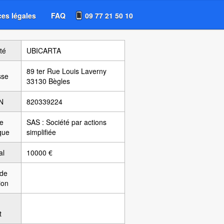
es légales
FAQ
09 77 21 50 10
té
UBICARTA
89 ter Rue Louis Laverny
sse
33130 Bègles
N
820339224
e
SAS : Société par actions
ique
simplifiée
al
10000 €
 de
ion
t