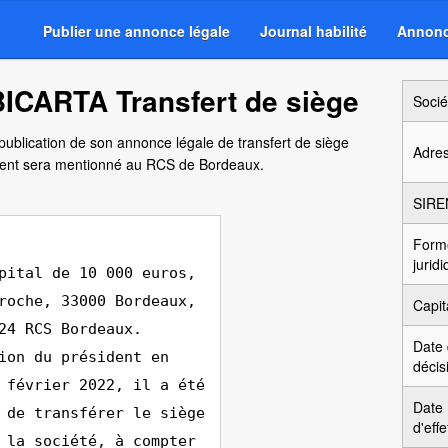
Publier une annonce légale
Journal habilité
Annonc
ICARTA Transfert de siège
Socié
publication de son annonce légale de transfert de siège
Adre
ent sera mentionné au RCS de Bordeaux.
SIRE
Form
jurid
pital de 10 000 euros,
roche, 33000 Bordeaux,
Capit
24 RCS Bordeaux.
Date
ion du président en
décis
 février 2022, il a été
Date
 de transférer le siège
d'effe
 la société, à compter