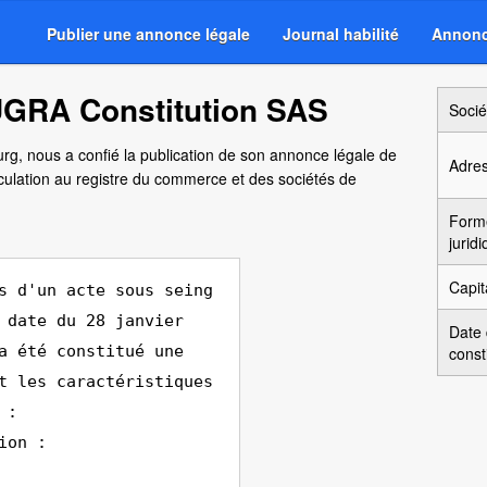
Publier une annonce légale
Journal habilité
Annonc
UGRA Constitution SAS
Socié
ourg, nous a confié la publication de son annonce légale de
Adre
culation au registre du commerce et des sociétés de
Form
jurid
Capit
s d'un acte sous seing
 date du 28 janvier
Date
a été constitué une
const
t les caractéristiques
 :
ion :