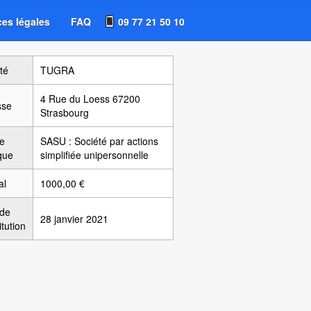
es légales
FAQ
09 77 21 50 10
té
TUGRA
4 Rue du Loess 67200
sse
Strasbourg
e
SASU : Société par actions
ique
simplifiée unipersonnelle
al
1000,00 €
 de
28 janvier 2021
itution