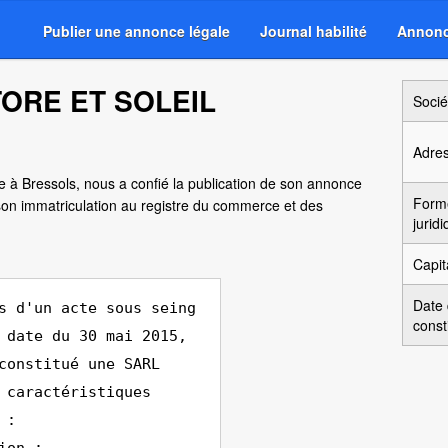
Publier une annonce légale
Journal habilité
Annonc
TORE ET SOLEIL
Socié
Adre
ée à Bressols, nous a confié la publication de son annonce
Form
son immatriculation au registre du commerce et des
jurid
Capit
Date
s d'un acte sous seing
const
 date du 30 mai 2015,
constitué une SARL
 caractéristiques
 :