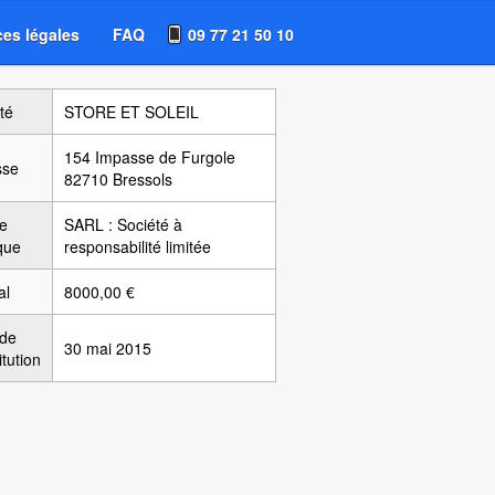
es légales
FAQ
09 77 21 50 10
té
STORE ET SOLEIL
154 Impasse de Furgole
sse
82710 Bressols
e
SARL : Société à
ique
responsabilité limitée
al
8000,00 €
 de
30 mai 2015
itution