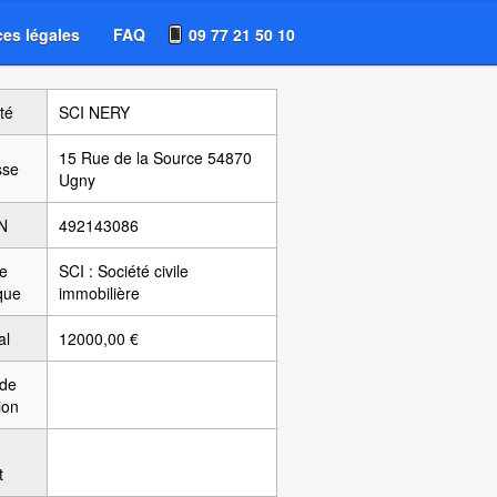
es légales
FAQ
09 77 21 50 10
té
SCI NERY
15 Rue de la Source 54870
sse
Ugny
N
492143086
e
SCI : Société civile
ique
immobilière
al
12000,00 €
 de
ion
t