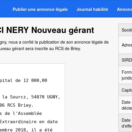
Publier une annonce légale
Journal habilité
Annonc
CI NERY Nouveau gérant
Socié
Ugny, nous a confié la publication de son annonce légale de
Adre
uveau gérant sera inscrite au RCS de Briey.
SIRE
Form
jurid
pital de 12 000,00
Capit
 la Sourcz, 54870 UGNY,
Date
86 RCS Briey.
décis
s de l'Assemblée
Date
Extraordinaire en date
d'effe
embre 2018, il a été