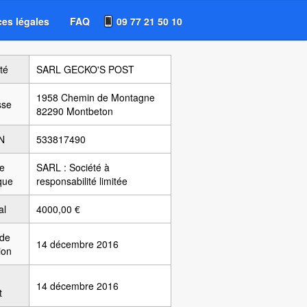
es légales
FAQ
09 77 21 50 10
té
SARL GECKO'S POST
1958 Chemin de Montagne
sse
82290 Montbeton
N
533817490
e
SARL : Société à
ique
responsabilité limitée
al
4000,00 €
 de
14 décembre 2016
ion
14 décembre 2016
t