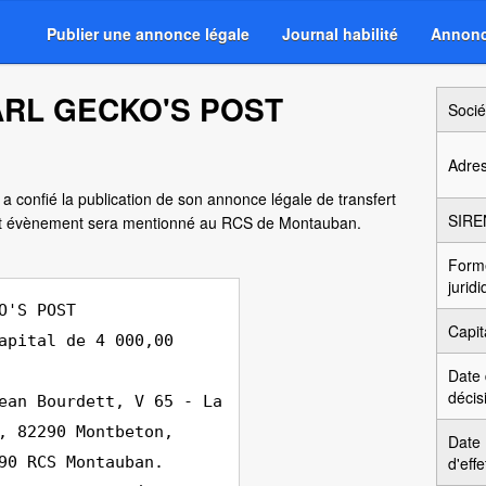
Publier une annonce légale
Journal habilité
Annonc
SARL GECKO'S POST
Socié
Adre
a confié la publication de son annonce légale de transfert
SIRE
et évènement sera mentionné au RCS de Montauban.
Form
jurid
O'S POST
Capit
apital de 4 000,00
Date
décis
ean Bourdett, V 65 - La
, 82290 Montbeton,
Date
90 RCS Montauban.
d'effe