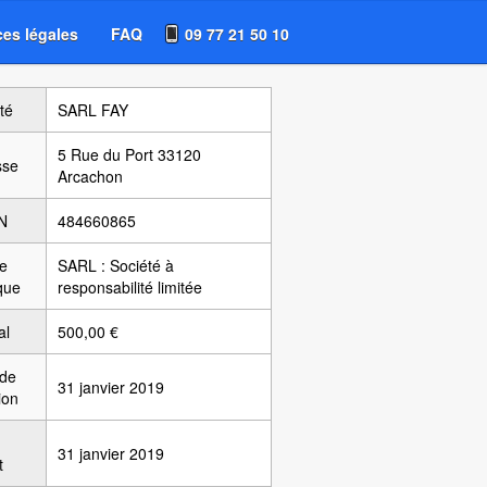
es légales
FAQ
09 77 21 50 10
té
SARL FAY
5 Rue du Port 33120
sse
Arcachon
N
484660865
e
SARL : Société à
ique
responsabilité limitée
al
500,00 €
 de
31 janvier 2019
ion
31 janvier 2019
t