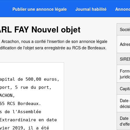
Publier une annonce légale
Journal habilité
Annonc
RL FAY Nouvel objet
Socié
à Arcachon, nous a confié l'insertion de son annonce légale
Adre
dification de l'objet sera enregistrée au RCS de Bordeaux.
SIRE
Form
jurid
apital de 500,00 euros,
port, 5 rue du port,
Capit
ACHON,
Date
65 RCS Bordeaux.
décis
s de l'Assemblée
Date
Extraordinaire en date
d'effe
vier 2019, il a été