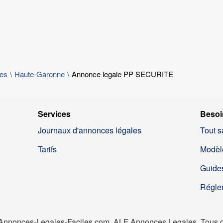
les
Haute-Garonne
Annonce legale PP SECURITE
Services
Besoi
Journaux d'annonces légales
Tout s
Tarifs
Modèl
Guides
Régle
nnonces-Legales-Faciles.com, ALF Annonces Legales. Tous dr