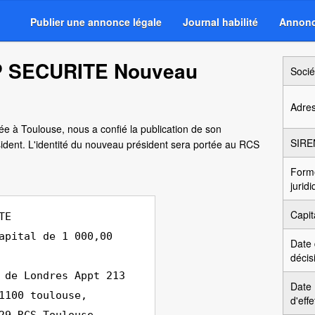
Publier une annonce légale
Journal habilité
Annonc
P SECURITE Nouveau
Socié
Adre
ée à Toulouse, nous a confié la publication de son
SIRE
dent. L'identité du nouveau président sera portée au RCS
Form
jurid
Capit
TE
apital de 1 000,00
Date
décis
 de Londres Appt 213
Date
1100 toulouse,
d'effe