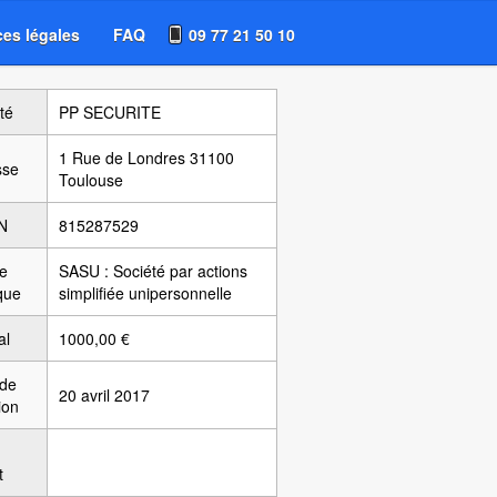
es légales
FAQ
09 77 21 50 10
té
PP SECURITE
1 Rue de Londres 31100
sse
Toulouse
N
815287529
e
SASU : Société par actions
ique
simplifiée unipersonnelle
al
1000,00 €
 de
20 avril 2017
ion
t