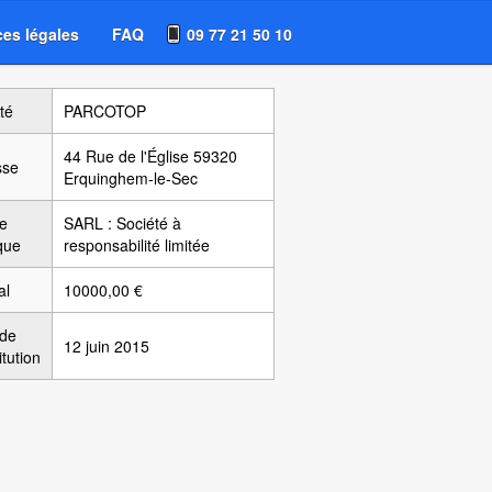
es légales
FAQ
09 77 21 50 10
té
PARCOTOP
44 Rue de l'Église 59320
sse
Erquinghem-le-Sec
e
SARL : Société à
ique
responsabilité limitée
al
10000,00 €
 de
12 juin 2015
itution