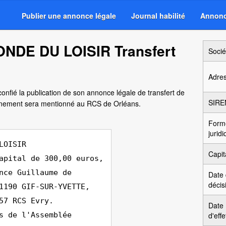
Publier une annonce légale
Journal habilité
Annonc
ONDE DU LOISIR Transfert
Socié
Adre
onfié la publication de son annonce légale de transfert de
SIRE
vènement sera mentionné au RCS de Orléans.
Form
jurid
LOISIR
Capit
apital de 300,00 euros,
nce Guillaume de
Date
décis
1190 GIF-SUR-YVETTE,
57 RCS Evry.
Date
s de l'Assemblée
d'effe