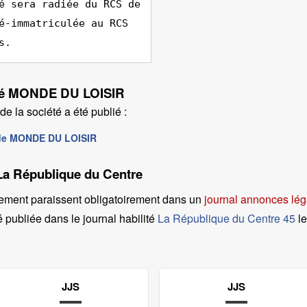
é sera radiée du RCS de
é-immatriculée au RCS
s.
iété MONDE DU LOISIR
e la société a été publié :
y de MONDE DU LOISIR
 La République du Centre
ement paraissent obligatoirement dans un
journal annonces lég
é publiée dans le journal habilité
La République du Centre 45
l
JJS
JJS