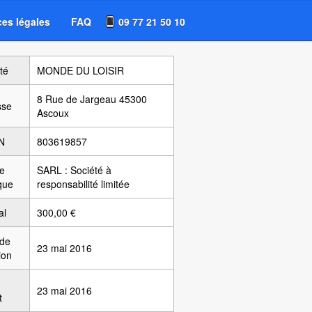
es légales
FAQ
09 77 21 50 10
té
MONDE DU LOISIR
8 Rue de Jargeau 45300
sse
Ascoux
N
803619857
e
SARL : Société à
ique
responsabilité limitée
al
300,00 €
 de
23 mai 2016
ion
23 mai 2016
t