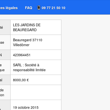
es légales
FAQ
09 77 21 50 10
LES JARDINS DE
té
BEAUREGARD
Beauregard 37110
sse
Villedômer
N
423964451
e
SARL : Société à
ique
responsabilité limitée
al
8000,00 €
 de
ion
19 octobre 2015
t