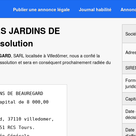
Publier une annonce légale
Journal habilité
Annonc
ES JARDINS DE
Socié
olution
Adre
EGARD
, SARL localisée à Villedômer, nous a confié la
issolution et sera en conséquent prochainement radiée du
SIRE
Form
jurid
NS DE BEAUREGARD
Capit
apital de 8 000,00
Date
décis
d, 37110 villedomer,
51 RCS Tours.
Date
d'effe