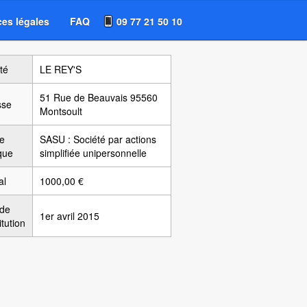
es légales
FAQ
09 77 21 50 10
té
LE REY'S
51 Rue de Beauvais 95560
sse
Montsoult
e
SASU : Société par actions
ique
simplifiée unipersonnelle
al
1000,00 €
 de
1er avril 2015
itution