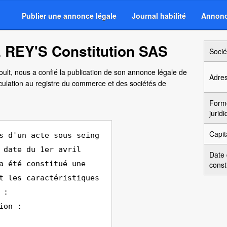
Publier une annonce légale
Journal habilité
Annonc
 REY'S Constitution SAS
Socié
oult, nous a confié la publication de son annonce légale de
Adre
culation au registre du commerce et des sociétés de
Form
jurid
Capit
s d'un acte sous seing
 date du 1er avril
Date
a été constitué une
const
t les caractéristiques
 :
ion :