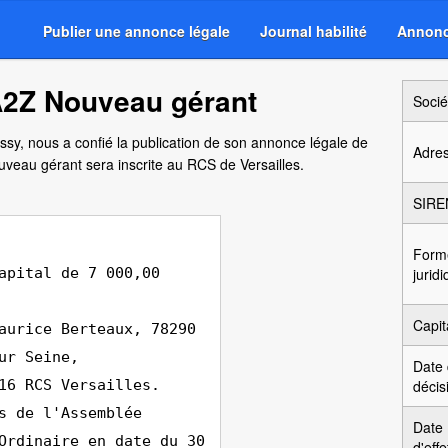
Publier une annonce légale
Journal habilité
Annonc
A2Z Nouveau gérant
Socié
ssy, nous a confié la publication de son annonce légale de
Adre
uveau gérant sera inscrite au RCS de Versailles.
SIRE
Form
apital de 7 000,00
jurid
Capit
aurice Berteaux, 78290
ur Seine,
Date
16 RCS Versailles.
décis
s de l'Assemblée
Date
Ordinaire en date du 30
d'effe