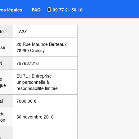
es légales
FAQ
09 77 21 50 10
té
LA2Z
20 Rue Maurice Berteaux
sse
78290 Croissy
N
797687316
EURL : Entreprise
e
unipersonnelle à
ique
responsabilité limitée
al
7000,00 €
 de
30 novembre 2016
ion
t