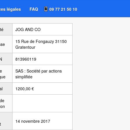
es légales
FAQ
09 77 21 50 10
té
JOG AND CO
15 Rue de Fongauzy 31150
sse
Gratentour
N
813960119
e
SAS : Société par actions
ique
simplifiée
al
1200,00 €
 de
ion
14 novembre 2017
t