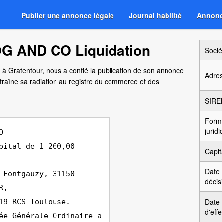
Publier une annonce légale
Journal habilité
Annonc
OG AND CO Liquidation
Socié
e à Gratentour, nous a confié la publication de son annonce
Adre
traîne sa radiation au registre du commerce et des
SIRE
Form
jurid
O
pital de 1 200,00
Capit
Date
 Fontgauzy, 31150
décis
R,
Date
19 RCS Toulouse.
d'effe
ée Générale Ordinaire a