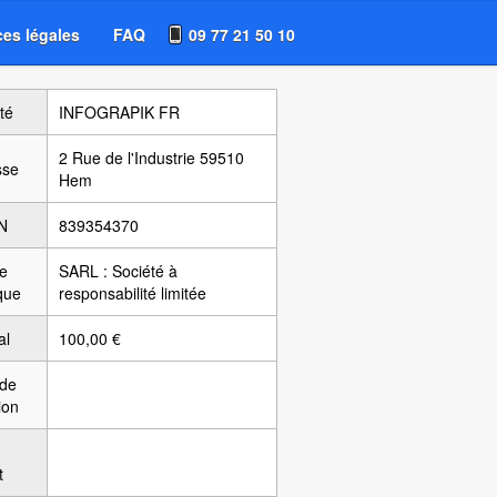
es légales
FAQ
09 77 21 50 10
té
INFOGRAPIK FR
2 Rue de l'Industrie 59510
sse
Hem
N
839354370
e
SARL : Société à
ique
responsabilité limitée
al
100,00 €
 de
ion
t