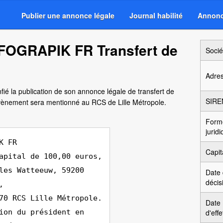
Publier une annonce légale
Journal habilité
Annonc
NFOGRAPIK FR Transfert de
Socié
Adre
ié la publication de son annonce légale de transfert de
SIRE
vènement sera mentionné au RCS de Lille Métropole.
Form
jurid
K FR
Capit
apital de 100,00 euros,
les Watteeuw, 59200
Date
décis
,
70 RCS Lille Métropole.
Date
ion du président en
d'effe