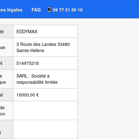
es légales
FAQ
09 77 21 50 10
té
EDDYMAX
3 Route des Landes 33480
sse
Sainte-Hélène
N
514975218
e
SARL : Société à
ique
responsabilité limitée
al
10000,00 €
 de
ion
t