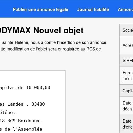
Publier une annonce légale
Journal habilité
Annonc
DDYMAX Nouvel objet
Socié
à Sainte-Hélène, nous a confié l'insertion de son annonce
Adre
tte modification de l'objet sera enregistrée au RCS de
SIRE
Form
jurid
apital de 10 000,00
Capit
Date
es Landes , 33480
décis
éléne,
Date
18 RCS Bordeaux.
d'effe
s de l'Assemblée