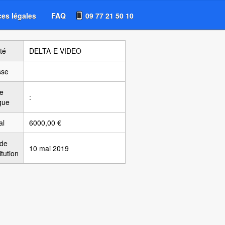
es légales
FAQ
09 77 21 50 10
té
DELTA-E VIDEO
sse
e
:
ique
al
6000,00 €
 de
10 mai 2019
itution