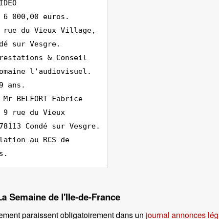
IDEO
 6 000,00 euros.
 rue du Vieux Village,
dé sur Vesgre.
restations & Conseil
omaine l'audiovisuel.
9 ans.
 Mr BELFORT Fabrice
 9 rue du Vieux
78113 Condé sur Vesgre.
lation au RCS de
s.
La Semaine de l'Ile-de-France
ement paraissent obligatoirement dans un
journal annonces lég