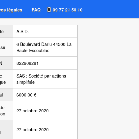
es légales
FAQ
09 77 21 50 10
té
A.S.D.
6 Boulevard Darlu 44500 La
sse
Baule-Escoublac
N
822908281
e
SAS : Société par actions
ique
simplifiée
al
6000,00 €
 de
27 octobre 2020
ion
27 octobre 2020
t