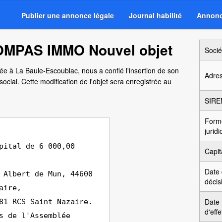
Publier une annonce légale
Journal habilité
Annonc
OMPAS IMMO Nouvel objet
Socié
sée à La Baule-Escoublac, nous a confié l'insertion de son
Adre
cial. Cette modification de l'objet sera enregistrée au
SIRE
Form
jurid
pital de 6 000,00
Capit
Date
 Albert de Mun, 44600
décis
aire,
Date
81 RCS Saint Nazaire.
d'effe
s de l'Assemblée