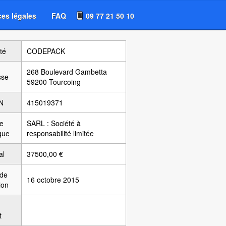
es légales
FAQ
09 77 21 50 10
té
CODEPACK
268 Boulevard Gambetta
sse
59200 Tourcoing
N
415019371
e
SARL : Société à
ique
responsabilité limitée
al
37500,00 €
 de
16 octobre 2015
ion
t