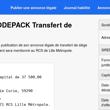
Publier une annonce légale
Journal habilité
Annonc
ODEPACK Transfert de
Socié
Adre
 publication de son annonce légale de transfert de siège
SIRE
nt sera mentionné au RCS de Lille Métropole.
Form
jurid
Capit
apital de 37 500,00
Date
décis
ie Curie, 59290
,
Date
71 RCS Lille Métropole.
d'effe