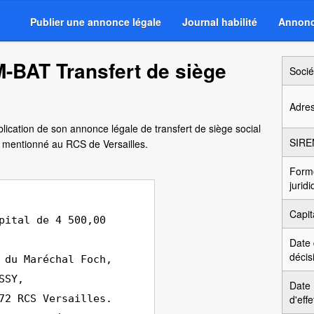
Publier une annonce légale
Journal habilité
Annonc
-BAT Transfert de siège
Socié
Adre
lication de son annonce légale de transfert de siège social
SIRE
 mentionné au RCS de Versailles.
Form
jurid
Capit
pital de 4 500,00
Date
décis
 du Maréchal Foch,
SSY,
Date
72 RCS Versailles.
d'effe