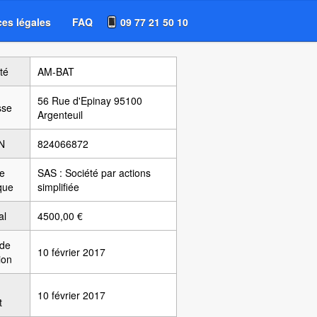
es légales
FAQ
09 77 21 50 10
té
AM-BAT
56 Rue d'Epinay 95100
sse
Argenteuil
N
824066872
e
SAS : Société par actions
ique
simplifiée
al
4500,00 €
 de
10 février 2017
ion
10 février 2017
t