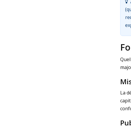
(q
re
ex
Fo
Quell
major
Mis
La d
capit
conf
Pub