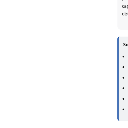
ca
dé
S