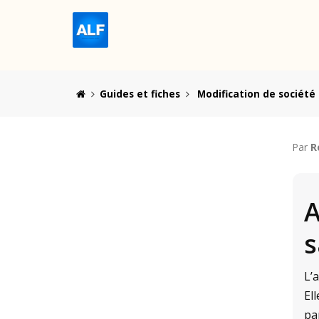
Guides et fiches
Modification de société
Par
R
A
s
L’
El
pa