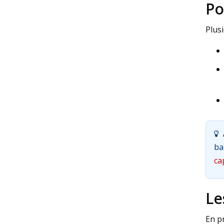
Po
Plus
ba
cap
Le
En p