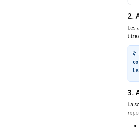
2. 
Les 
titre
co
Le
3. 
La s
repor