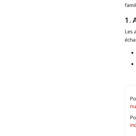
famil
1. 
Les 
écha
Po
nu
Po
in