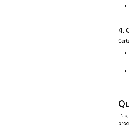
4. 
Certa
Qu
L’au
proch